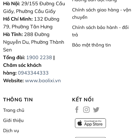
Hà Nội:
29/155 Đường Cầu
Chính sách giao hàng - vận
Giấy, Phường Cầu Giấy
chuyển
Hồ Chí Minh:
132 Đường
79, Phường Tân Hưng
Chính sách bảo hành - đổi
Hà Tĩnh:
288 Đường
trả
Nguyễn Du, Phường Thành
Bảo mật thông tin
Sen
Tổng đài:
1900 2238
|
Chăm sóc khách
hàng:
0943344333
Website:
www.baolixi.vn
THÔNG TIN
KẾT NỐI
Trang chủ
Giới thiệu
Dịch vụ