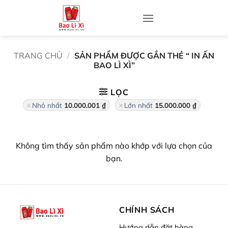
Bỏ
qua
nội
dung
TRANG CHỦ
/
SẢN PHẨM ĐƯỢC GẮN THẺ “ IN ẤN
BAO LÌ XÌ”
LỌC
Nhỏ nhất
10.000.001
₫
Lớn nhất
15.000.000
₫
Không tìm thấy sản phẩm nào khớp với lựa chọn của
bạn.
CHÍNH SÁCH
Hướng dẫn đặt hàng