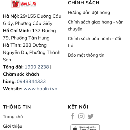
CHÍNH SÁCH
Hướng dẫn đặt hàng
Hà Nội:
29/155 Đường Cầu
Chính sách giao hàng - vận
Giấy, Phường Cầu Giấy
chuyển
Hồ Chí Minh:
132 Đường
79, Phường Tân Hưng
Chính sách bảo hành - đổi
Hà Tĩnh:
288 Đường
trả
Nguyễn Du, Phường Thành
Bảo mật thông tin
Sen
Tổng đài:
1900 2238
|
Chăm sóc khách
hàng:
0943344333
Website:
www.baolixi.vn
THÔNG TIN
KẾT NỐI
Trang chủ
Giới thiệu