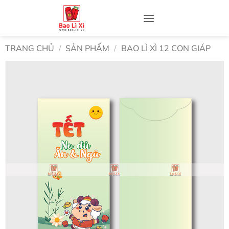
Bỏ
qua
nội
dung
TRANG CHỦ
/
SẢN PHẨM
/
BAO LÌ XÌ 12 CON GIÁP