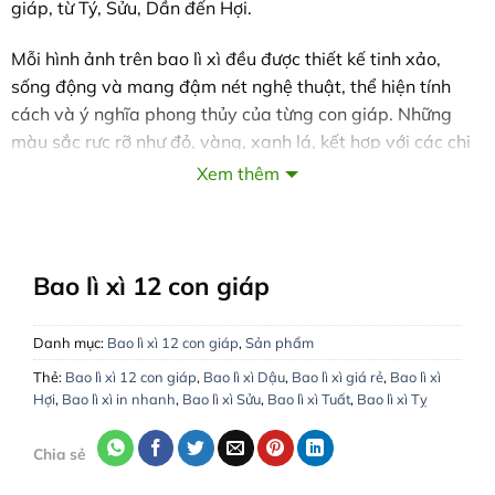
giáp, từ Tý, Sửu, Dần đến Hợi.
Mỗi hình ảnh trên bao lì xì đều được thiết kế tinh xảo,
sống động và mang đậm nét nghệ thuật, thể hiện tính
cách và ý nghĩa phong thủy của từng con giáp. Những
màu sắc rực rỡ như đỏ, vàng, xanh lá, kết hợp với các chi
tiết in nổi hoặc ép nhũ, không chỉ làm tăng giá trị thẩm
Xem thêm
mỹ mà còn gửi gắm lời chúc tốt lành, may mắn và thành
công cho người nhận.
CHÚNG TÔI VINH HẠNH ĐƯỢC PHỤC VỤC QUÝ
Bao lì xì 12 con giáp
KHÁCH!
VĂN PHÒNG LÀM VIỆC:
Danh mục:
Bao lì xì 12 con giáp
,
Sản phẩm
Hà Nội:
29 Ngõ 155 Đường Cầu Giấy, Phường Quan Hoa,
Thẻ:
Bao lì xì 12 con giáp
,
Bao lì xì Dậu
,
Bao lì xì giá rẻ
,
Bao lì xì
Quận Cầu Giấy
Hợi
,
Bao lì xì in nhanh
,
Bao lì xì Sửu
,
Bao lì xì Tuất
,
Bao lì xì Tỵ
Hồ Chí Minh:
132 Đường 79, Phường Tân Quy, Quận 7
Hà Tĩnh:
288 Đường Nguyễn Du, Phường Bắc Hà, TP. Hà
Chia sẻ
Tĩnh